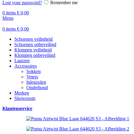
Lost your password?
Remember me
0
items
€
0,00
Menu
0
items
€
0,00
Schoenen veiligheid
Schoenen onbeveiligd
Klompen veiligheid
Klompen onbeveiligd
Laarzen
Accessoires
Sokken
Veters
Inlegzolen
Onderhoud
Merken
Showroom
Klantenservice