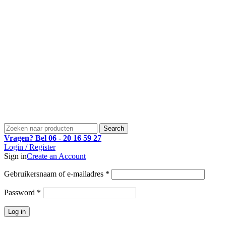
Search
Vragen? Bel 06 - 20 16 59 27
Login / Register
Sign in
Create an Account
Vereist
Gebruikersnaam of e-mailadres
*
Vereist
Password
*
Log in