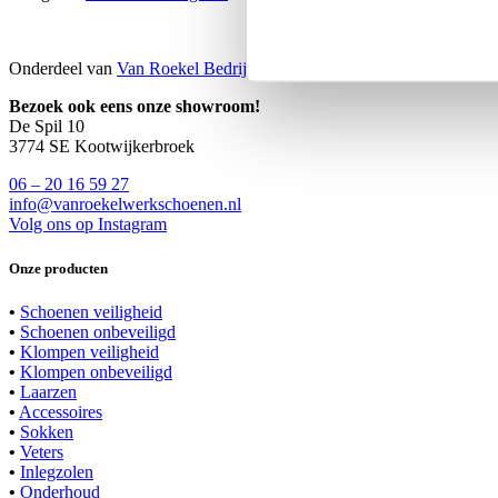
Onderdeel van
Van Roekel Bedrijfskleding
Bezoek ook eens onze showroom!
De Spil 10
3774 SE Kootwijkerbroek
06 – 20 16 59 27
info@vanroekelwerkschoenen.nl
Volg ons op Instagram
Onze producten
•
Schoenen veiligheid
•
Schoenen onbeveiligd
•
Klompen veiligheid
•
Klompen onbeveiligd
•
Laarzen
•
Accessoires
•
Sokken
•
Veters
•
Inlegzolen
•
Onderhoud