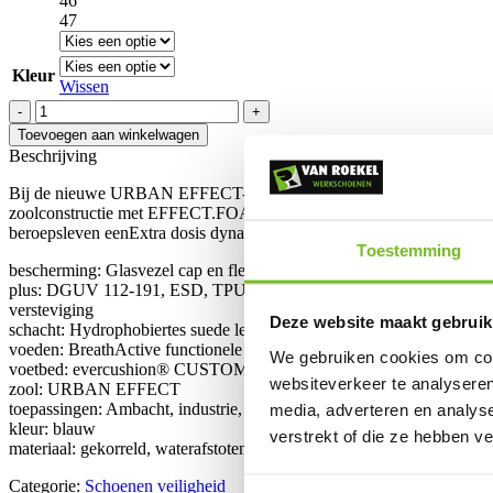
46
47
Kleur
Wissen
Puma
Airtwist
Toevoegen aan winkelwagen
Blue
Beschrijving
Laag
644620
Bij de nieuwe URBAN EFFECT-modellen draait alles om legendarische 
S3
zoolconstructie met EFFECT.FOAM, dezorgt voor een optimale demp
aantal
beroepsleven eenExtra dosis dynamiek en koelte.
Toestemming
bescherming: Glasvezel cap en flexibele beschermingsmiddelen FAP®l
plus: DGUV 112-191, ESD, TPU hiel bescherming, TPU oog voor e
versteviging
Deze website maakt gebruik
schacht: Hydrophobiertes suede leder
voeden: BreathActive functionele voering
We gebruiken cookies om cont
voetbed: evercushion® CUSTOM FIT
websiteverkeer te analyseren
zool: URBAN EFFECT
toepassingen: Ambacht, industrie, Magazijn / Logistiek, Montage
media, adverteren en analys
kleur: blauw
verstrekt of die ze hebben v
materiaal: gekorreld, waterafstotend leder
Categorie:
Schoenen veiligheid