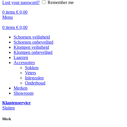
Lost your password?
Remember me
0
items
€
0,00
Menu
0
items
€
0,00
Schoenen veiligheid
Schoenen onbeveiligd
Klompen veiligheid
Klompen onbeveiligd
Laarzen
Accessoires
Sokken
Veters
Inlegzolen
Onderhoud
Merken
Showroom
Klantenservice
Sluiten
Merk