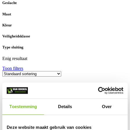
Geslacht
Maat
Kleur
Veiligheidsklasse
Type sluiting
Enig resultaat
Toon filters
Bata Longreach Zip (XW) S3 + KN Wheat
Toestemming
Details
Over
€
142,80
incl. BTW
Dit
Opties selecteren
product
heeft
Deze website maakt gebruik van cookies
meerdere