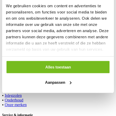
Onderdeel van
Van Roekel Bedrijfskleding
variaties.
We gebruiken cookies om content en advertenties te
Deze
Bezoek ook eens onze showroom!
optie
personaliseren, om functies voor social media te bieden
De Spil 10
kan
en om ons websiteverkeer te analyseren. Ook delen we
3774 SE Kootwijkerbroek
gekozen
informatie over uw gebruik van onze site met onze
worden
06 – 20 16 59 27
op
partners voor social media, adverteren en analyse. Deze
info@vanroekelwerkschoenen.nl
de
partners kunnen deze gegevens combineren met andere
Volg ons op Instagram
productpagina
informatie die u aan ze heeft verstrekt of die ze hebben
Onze producten
verzameld op basis van uw gebruik van hun services.
•
Schoenen veiligheid
•
Schoenen onbeveiligd
Alles toestaan
•
Klompen veiligheid
•
Klompen onbeveiligd
•
Laarzen
•
Accessoires
Aanpassen
•
Sokken
•
Veters
•
Inlegzolen
•
Onderhoud
•
Onze merken
Service & informatie